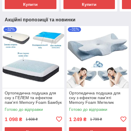
сну
Купити
Купити
Акційні пропозиції та новинки
–32%
–31%
Ортопедична подушка для
Ортопедична подушка для
сну з ГЕЛЕМ та ефектом
сну з ефектом пам'яті
пам'яті Memory Foam Бамбук
Memory Foam Метелик
50х30х10 см Подушка ЗИМА
Крижаний шовк 64х35 см
Готово до відправки
Готово до відправки
- ЛІТО
Анатомічна
1 098
1 249
₴
₴
1 608 ₴
1 799 ₴