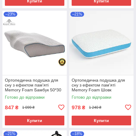
Купити
Купити
–23%
–21%
Ортопедична подушка для
Ортопедична подушка для
сну з ефектом пам'яті
сну з ефектом пам'яті
Memory Foam Бамбук 50*30
Memory Foam Шовк
см М'яка ортопедична
50х30х10 см Подушка
Готово до відправки
Готово до відправки
подушка
анатомічна
847
978
₴
₴
1 099 ₴
1 240 ₴
Купити
Купити
–21%
–18%