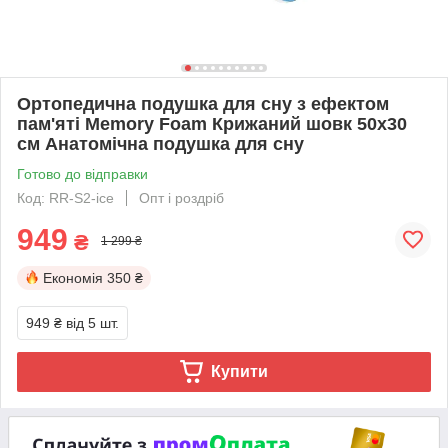
Ортопедична подушка для сну з ефектом
пам'яті Memory Foam Крижаний шовк 50х30
см Анатомічна подушка для сну
Готово до відправки
Код: RR-S2-ice
Опт і роздріб
949
₴
1 299 ₴
Економія
350 ₴
949 ₴
від 5 шт.
Купити