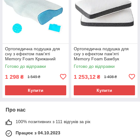
Ортопедична подушка для
Ортопедична подушка для
сну з ефектом пам'яті
сну з ефектом пам'яті
Memory Foam Крижаний
Memory Foam Бамбук
шовк 50х30 см Анатомічна
60х40х12 см Подушка з
Готово до відправки
Готово до відправки
подушка для сну
ортопедичним ефектом
1 298
1 253,12
₴
₴
1 549 ₴
1 408 ₴
Купити
Купити
Про нас
100% позитивних з 111 відгуків за рік
Працює з 04.10.2023