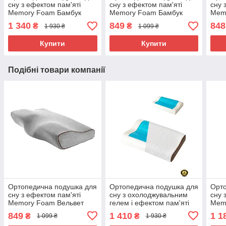
сну з ефектом пам'яті
сну з ефектом пам'яті
сну 
Memory Foam Бамбук
Memory Foam Бамбук
Mem
60x35x11/8 см М'яка
Білий 50*30 см
50*3
1 340
849
848
₴
₴
1 930 ₴
1 099 ₴
ортопедична подушка
Ортопедична подушка під
анат
голову
Купити
Купити
Подібні товари компанії
Ортопедична подушка для
Ортопедична подушка для
Орто
сну з ефектом пам'яті
сну з охолоджувальним
сну 
Memory Foam Вельвет
гелем і ефектом пам'яті
Mem
50*30 см Анатомічна
Memory Foam 60x40 см
60х4
849
1 410
1 1
₴
₴
1 099 ₴
1 930 ₴
подушка під голову
Ергономічна подушка для
орт