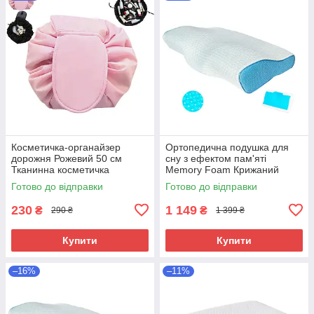
Косметичка-органайзер
Ортопедична подушка для
дорожня Рожевий 50 см
сну з ефектом пам'яті
Тканинна косметичка
Memory Foam Крижаний
Косметичка-мішок для
шовк 50х30 см Анатомічна
Готово до відправки
Готово до відправки
подорожей
подушка з охолоджувальним
ефектом
230
1 149
₴
₴
290 ₴
1 399 ₴
Купити
Купити
–16%
–11%