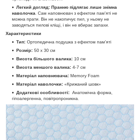
Легкий догляд:
Пранню підлягає лише знімна
наволочка
. Сам наповнювач з ефектом пам'яті не
можна прати. Він не накопичує пил, у ньому не
заводяться пилові кліщі, і він не вбирає запахи.
Характеристики
Тип:
Ортопедична подушка з ефектом пам'яті
Розмір:
50 x 30 см
Висота більшого валика:
10 см
Висота меншого валика:
4-7 см
Матеріал наповнювача:
Memory Foam
Матеріал наволочки:
«Крижаний шовк»
Додаткові особливості:
Анатомічна форма,
гіпоалергенна, повітропроникна.