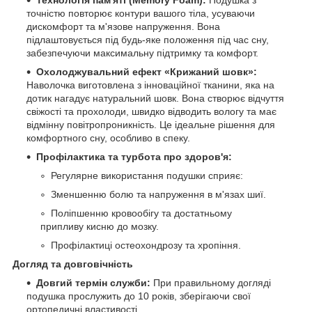
Технологія пам'яті (Memory Foam):
Подушка з
точністю повторює контури вашого тіла, усуваючи
дискомфорт та м'язове напруження. Вона
підлаштовується під будь-яке положення під час сну,
забезпечуючи максимальну підтримку та комфорт.
Охолоджувальний ефект «Крижаний шовк»:
Наволочка виготовлена з інноваційної тканини, яка на
дотик нагадує натуральний шовк. Вона створює відчуття
свіжості та прохолоди, швидко відводить вологу та має
відмінну повітропроникність. Це ідеальне рішення для
комфортного сну, особливо в спеку.
Профілактика та турбота про здоров'я:
Регулярне використання подушки сприяє:
Зменшенню болю та напруження в м'язах шиї.
Поліпшенню кровообігу та достатньому
припливу кисню до мозку.
Профілактиці остеохондрозу та хропіння.
Догляд та довговічність
Довгий термін служби:
При правильному догляді
подушка прослужить до 10 років, зберігаючи свої
ортопедичні властивості.