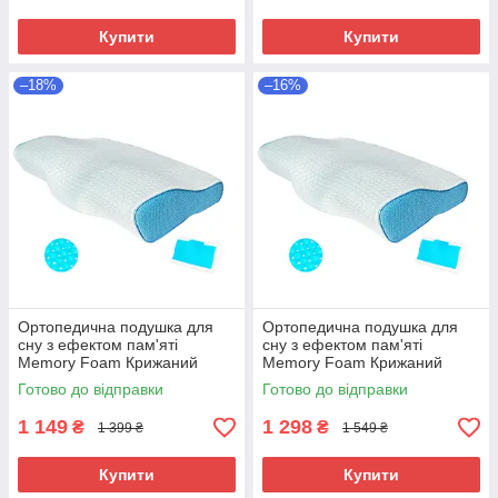
Купити
Купити
–18%
–16%
Ортопедична подушка для
Ортопедична подушка для
сну з ефектом пам'яті
сну з ефектом пам'яті
Memory Foam Крижаний
Memory Foam Крижаний
шовк 50х30 см Анатомічна
шовк 50х30 см Анатомічна
Готово до відправки
Готово до відправки
подушка з охолоджувальним
подушка для сну
ефектом
1 149
1 298
₴
₴
1 399 ₴
1 549 ₴
Купити
Купити