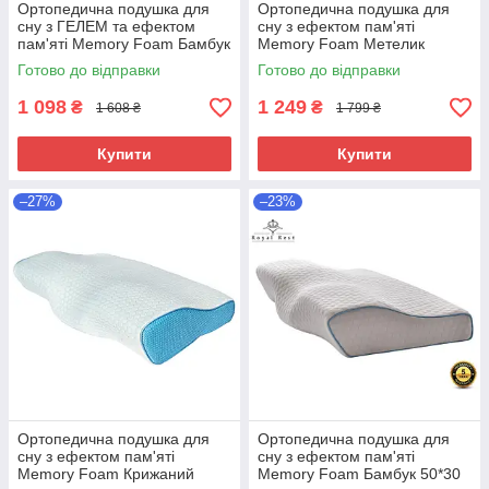
Ортопедична подушка для
Ортопедична подушка для
сну з ГЕЛЕМ та ефектом
сну з ефектом пам'яті
пам'яті Memory Foam Бамбук
Memory Foam Метелик
50х30х10 см Подушка ЗИМА
Крижаний шовк 64х35 см
Готово до відправки
Готово до відправки
- ЛІТО
Анатомічна
1 098
1 249
₴
₴
1 608 ₴
1 799 ₴
Купити
Купити
–27%
–23%
Ортопедична подушка для
Ортопедична подушка для
сну з ефектом пам'яті
сну з ефектом пам'яті
Memory Foam Крижаний
Memory Foam Бамбук 50*30