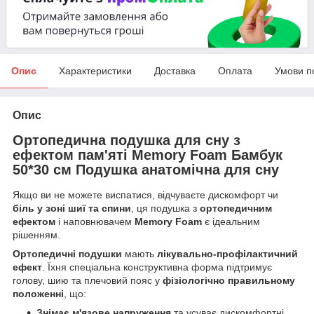
Опис
Характеристики
Доставка
Оплата
Умови п
Опис
Ортопедична подушка для сну з
ефектом пам'яті Memory Foam Бамбук
50*30 см Подушка анатомічна для сну
Якщо ви не можете виспатися, відчуваєте дискомфорт чи
біль у зоні шиї та спини
, ця подушка з
ортопедичним
ефектом
і наповнювачем
Memory Foam
є ідеальним
рішенням.
Ортопедичні подушки
мають
лікувально-профілактичний
ефект
. Їхня спеціальна конструктивна форма підтримує
голову, шию та плечовий пояс у
фізіологічно правильному
положенні
, що:
Знімає м'язове напруження
та усуває дискомфортні