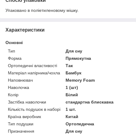
Спосіб упаковки
Упаковано в поліетиленовому мішку.
Характеристики
Основні
Тип
Для сну
Форма
Прямокутна
Ортопедичні властивості
Так
Матеріал напірника/чохла
Бамбук
Наповнювач
Memory Foam
Наволочка
1 (шт)
Колір
Білий
Застібка наволочки
стандартна блискавка
Кількість подушок в наборі
1 шт.
Країна виробник
Китай
Тип подушки
Ортопедична
Призначення
Для сну