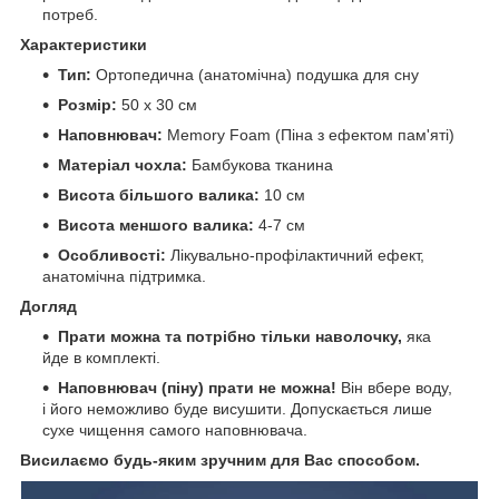
потреб.
Характеристики
Тип:
Ортопедична (анатомічна) подушка для сну
Розмір:
50 х 30 см
Наповнювач:
Memory Foam (Піна з ефектом пам'яті)
Матеріал чохла:
Бамбукова тканина
Висота більшого валика:
10 см
Висота меншого валика:
4-7 см
Особливості:
Лікувально-профілактичний ефект,
анатомічна підтримка.
Догляд
Прати можна та потрібно тільки наволочку,
яка
йде в комплекті.
Наповнювач (піну) прати не можна!
Він вбере воду,
і його неможливо буде висушити. Допускається лише
сухе чищення самого наповнювача.
Висилаємо будь-яким зручним для Вас способом.