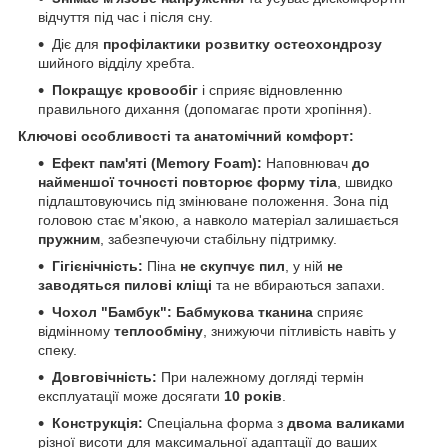
відчуття під час і після сну.
Діє для
профілактики розвитку остеохондрозу
шийного відділу хребта.
Покращує кровообіг
і сприяє відновленню
правильного дихання (допомагає проти хропіння).
Ключові особливості та анатомічний комфорт:
Ефект пам'яті (Memory Foam):
Наповнювач
до
найменшої точності повторює форму тіла
, швидко
підлаштовуючись під змінюване положення. Зона під
головою стає м'якою, а навколо матеріал залишається
пружним
, забезпечуючи стабільну підтримку.
Гігієнічність:
Піна
не скупчує пил
, у ній
не
заводяться пилові кліщі
та не вбираються запахи.
Чохол "Бамбук":
Бабмукова тканина
сприяє
відмінному
теплообміну
, знижуючи пітливість навіть у
спеку.
Довговічність:
При належному догляді термін
експлуатації може досягати
10 років
.
Конструкція:
Спеціальна форма з
двома валиками
різної висоти для максимальної адаптації до ваших