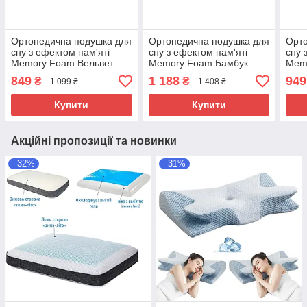
Ортопедична подушка для
Ортопедична подушка для
Орто
сну з ефектом пам'яті
сну з ефектом пам'яті
сну 
Memory Foam Вельвет
Memory Foam Бамбук
Mem
50*30 см Анатомічна
60х40х12 см Подушка з
шовк
849
1 188
949
₴
₴
1 099 ₴
1 408 ₴
подушка під голову
ортопедичним ефектом
поду
Купити
Купити
Акційні пропозиції та новинки
–32%
–31%