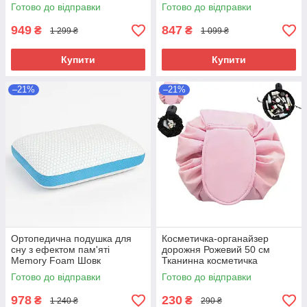
шовк 50х30 см Анатомічна
см М'яка ортопедична
Готово до відправки
Готово до відправки
подушка для сну
подушка
949
847
₴
₴
1 299 ₴
1 099 ₴
Купити
Купити
–21%
–21%
Ортопедична подушка для
Косметичка-органайзер
сну з ефектом пам'яті
дорожня Рожевий 50 см
Memory Foam Шовк
Тканинна косметичка
50х30х10 см Подушка
Косметичка-мішок для
Готово до відправки
Готово до відправки
анатомічна
подорожей
978
230
₴
₴
1 240 ₴
290 ₴