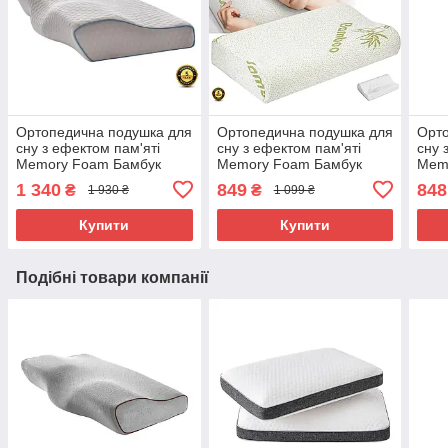
Ортопедична подушка для
Ортопедична подушка для
Орто
сну з ефектом пам'яті
сну з ефектом пам'яті
сну 
Memory Foam Бамбук
Memory Foam Бамбук
Mem
60x35x11/8 см М'яка
Білий 50*30 см
50*3
1 340
849
848
₴
₴
1 930 ₴
1 099 ₴
ортопедична подушка
Ортопедична подушка під
анат
голову
Купити
Купити
Подібні товари компанії